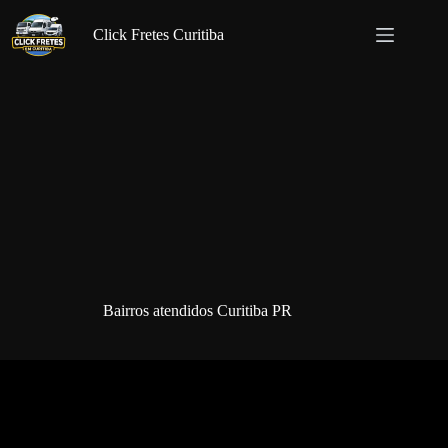
Pular
para
Click Fretes Curitiba
o
conteúdo
Bairros atendidos Curitiba PR