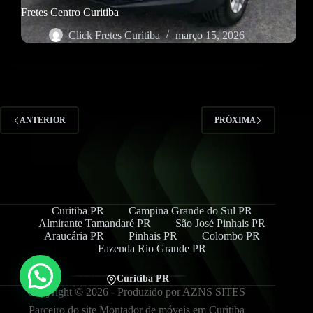
Fretes Centro Curitiba
Click Fretes Curitiba
março 15, 2026
ANTERIOR
PRÓXIMA
Curitiba PR
Campina Grande do Sul PR
Almirante Tamandaré PR
São José Pinhais PR
Araucária PR
Pinhais PR
Colombo PR
Fazenda Rio Grande PR
Precisa de Ajuda?
Curitiba PR
Copyright © 2026 - Produzido por
AZNS SITES
Parceiro do site
Montador de móveis em Curitiba